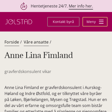
Hentetjeneste 24/7.
Mer info her.
Hopp
til
Kontakt byrå
Meny
innhold
Forside
/
Våre ansatte
/
Anne Lina Fimland
gravferdskonsulent vikar
Anne Lina Fimland er gravferdskonsulent i Aurskog-
Høland og Indre Østfold, og er tilknyttet våre byråer
på Løken, Bjørkelangen, Mysen og Trøgstad. Hun er en
del av vårt erfarne og omsorgsfulle team som bistår
familier og etterlatte med å planlegge og gjennomføre