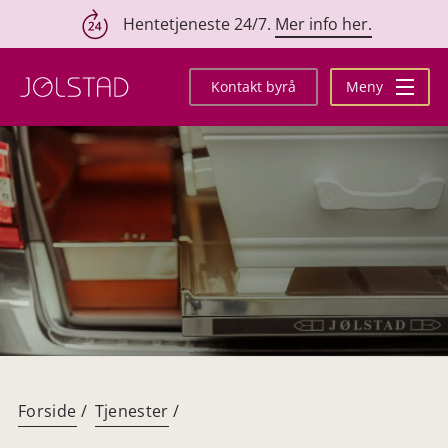
Hentetjeneste 24/7.
Mer info her.
Hopp
til
Kontakt byrå
Meny
innhold
Forside
/
Tjenester
/