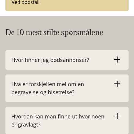
Ved dødsfall
De 10 mest stilte spørsmålene
Hvor finner jeg dødsannonser?
Dødsannonser finner du på våre minnesider.
Hva er forskjellen mellom en
begravelse og bisettelse?
Les mer
Ved en begravelse bæres kisten ut på
Hvordan kan man finne ut hvor noen
gravlunden og blir senket i graven. Bisettelse
er gravlagt?
innebærer kremasjon med urnenedsettelse.