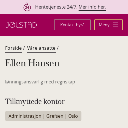
Hentetjeneste 24/7.
Mer info her.
Hopp
til
Kontakt byrå
Meny
innhold
Forside
/
Våre ansatte
/
Ellen Hansen
lønningsansvarlig med regnskap
Tilknyttede kontor
Administrasjon | Grefsen | Oslo