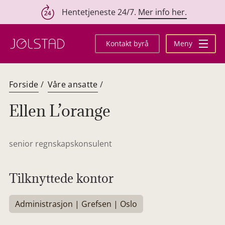
Hentetjeneste 24/7.
Mer info her.
Hopp
til
Kontakt byrå
Meny
innhold
Forside
/
Våre ansatte
/
Ellen L’orange
senior regnskapskonsulent
Tilknyttede kontor
Administrasjon | Grefsen | Oslo