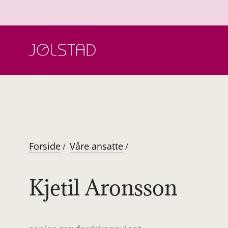
Hopp
til
innhold
Forside
Våre ansatte
/
/
Kjetil Aronsson