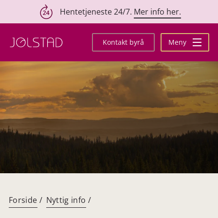
Hentetjeneste 24/7.
Mer info her.
Hopp
til
Kontakt byrå
Meny
innhold
Forside
/
Nyttig info
/