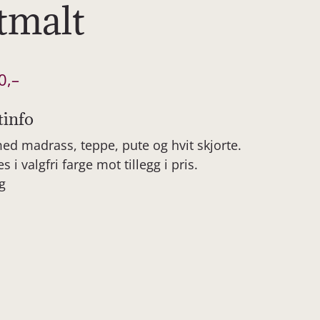
tmalt
0
,–
tinfo
ed madrass, teppe, pute og hvit skjorte.
s i valgfri farge mot tillegg i pris.
g