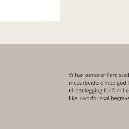
Vi har kontorer flere ste
medarbeidere med god lo
tilrettelegging for famil
like. Hvorfor skal begrav