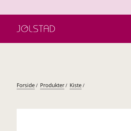
Hopp
til
innhold
Forside
Produkter
Kiste
/
/
/