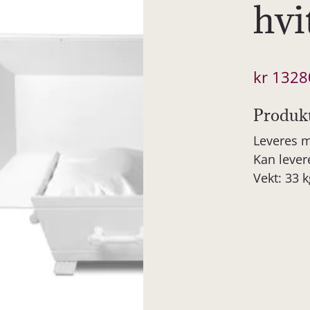
hvi
kr
1328
Produk
Leveres m
Kan levere
Vekt: 33 k