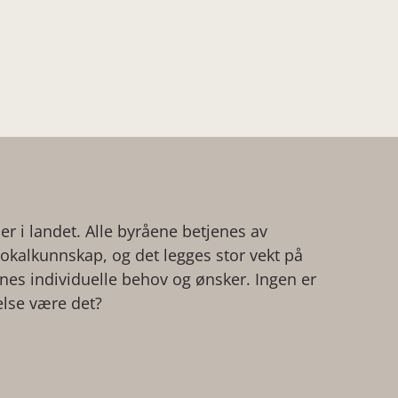
der i landet. Alle byråene betjenes av
kalkunnskap, og det legges stor vekt på
ienes individuelle behov og ønsker. Ingen er
else være det?