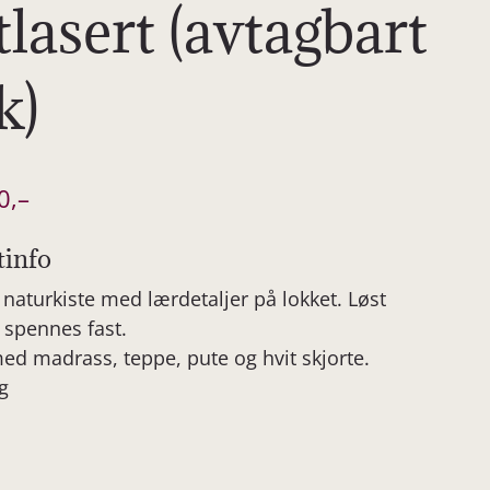
tlasert (avtagbart
k)
0
,–
tinfo
t naturkiste med lærdetaljer på lokket. Løst
 spennes fast.
ed madrass, teppe, pute og hvit skjorte.
g