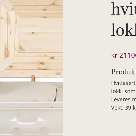
hvi
lok
kr
2110
Produk
Hvitlaser
lokk, som
Leveres m
Vekt: 39 k