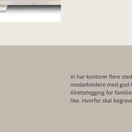
Vi har kontorer flere ste
medarbeidere med god lo
tilrettelegging for famil
like. Hvorfor skal begrav