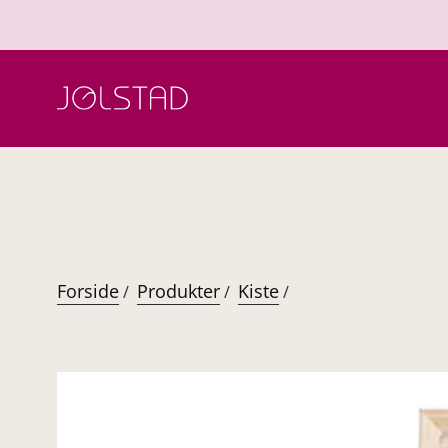
Hopp
til
innhold
Forside
Produkter
Kiste
/
/
/