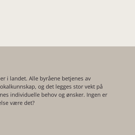
der i landet. Alle byråene betjenes av
kalkunnskap, og det legges stor vekt på
ienes individuelle behov og ønsker. Ingen er
else være det?