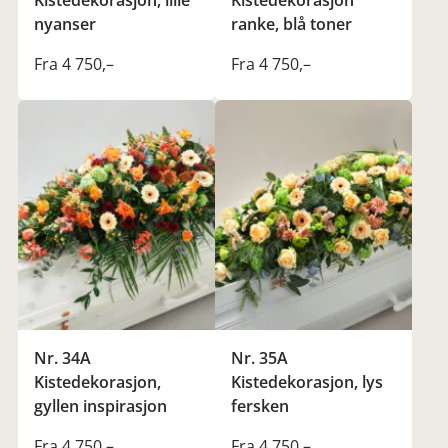
Kistedekorasjon, lille
Kistedekorasjon
nyanser
ranke, blå toner
Fra 4 750
,–
Fra 4 750
,–
Nr. 34A
Nr. 35A
Kistedekorasjon,
Kistedekorasjon, lys
gyllen inspirasjon
fersken
Fra 4 750
,–
Fra 4 750
,–