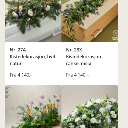
sikre en sentral plassering av blomstene
Høy kvalitet til konkurransedyktige priser
Ikke faktureringsgebyr eller frakttillegg
Sløyfebånd og kort er inkludert i prisen
Noen steder, hvor vi ikke er representert, kan det
likevel påløpe frakttillegg. I de tilfellene blir
Nr. 27A
Nr. 28X
blomsterbuketten tilpasset totalbeløpet inkl. frakt.
Kistedekorasjon, hvit
Kistedekorasjon
natur
ranke, miljø
Bla i våre prislister (PDF)
Fra 4 140
,–
Fra 4 140
,–