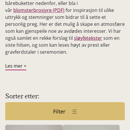
bårebuketter nedenfor, eller bla i
vår
blomsterbrosjyre (PDF)
for inspirasjon til ulike
uttrykk og stemninger som bidrar til å sette et
personlig preg. Her er det mulig å skape en atmosfære
som kan gjenspeile noe av avdødes interesser. Vi har
også samlet en rekke forslag til
sløyfetekster
som en
siste hilsen, og som kan leses høyt av prest eller
gravferdstaler i seremonien.
Les mer +
Vår nettbaserte blomsterbutikk ligger samlet på én
side med minnesider og dødsannonser. For å bestille
søker du etter avdødes navn og klikker på
Sorter etter:
blomsterikonet. Blomstene blir automatisk sendt til
riktig seremonisted eller hjem til de etterlatte uten at
Filter
du trenger å måtte huske tid eller sted.