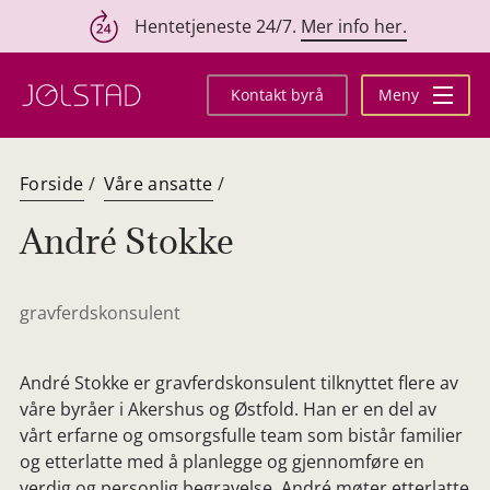
Hentetjeneste 24/7.
Mer info her.
Hopp
til
Kontakt byrå
Meny
innhold
Forside
/
Våre ansatte
/
André Stokke
gravferdskonsulent
André Stokke er gravferdskonsulent tilknyttet flere av
våre byråer i Akershus og Østfold. Han er en del av
vårt erfarne og omsorgsfulle team som bistår familier
og etterlatte med å planlegge og gjennomføre en
verdig og personlig begravelse. André møter etterlatte