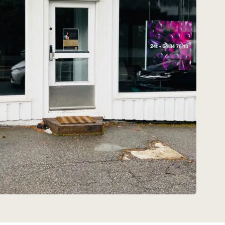
 info
sse:
Trondheimsvegen 66, 2050 Jessheim