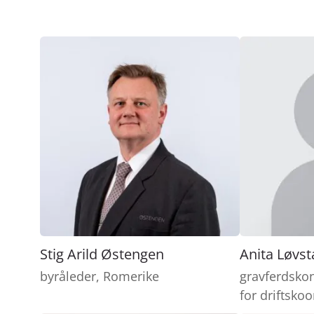
Stig Arild Østengen
Anita Løvst
byråleder, Romerike
gravferdsko
for driftsko