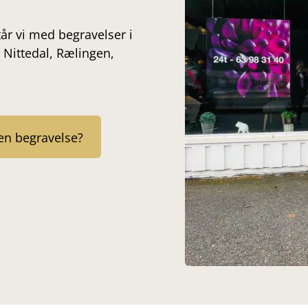
r vi med begravelser i
 Nittedal, Rælingen,
en begravelse?
Praktisk
Besøksadre