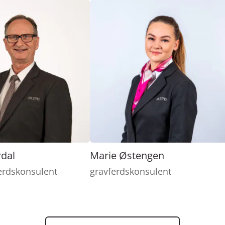
rdal
Marie Østengen
erdskonsulent
gravferdskonsulent