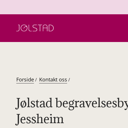
Hopp
til
innhold
Forside
Kontakt oss
/
/
Jølstad begravelsesby
Jessheim