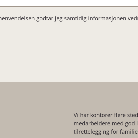
 henvendelsen godtar jeg samtidig informasjonen ve
Vi har kontorer flere ste
medarbeidere med god lo
tilrettelegging for famil