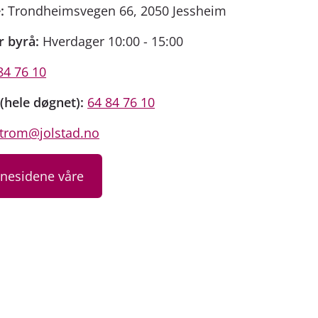
:
Trondheimsvegen 66, 2050 Jessheim
r byrå:
Hverdager 10:00 - 15:00
84 76 10
(hele døgnet):
64 84 76 10
estrom@jolstad.no
nnesidene våre