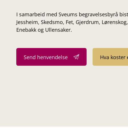
I samarbeid med Sveums begravelsesbyrå bistå
Jessheim, Skedsmo, Fet, Gjerdrum, Lørenskog,
Enebakk og Ullensaker.
Send henvendelse
Hva koster 