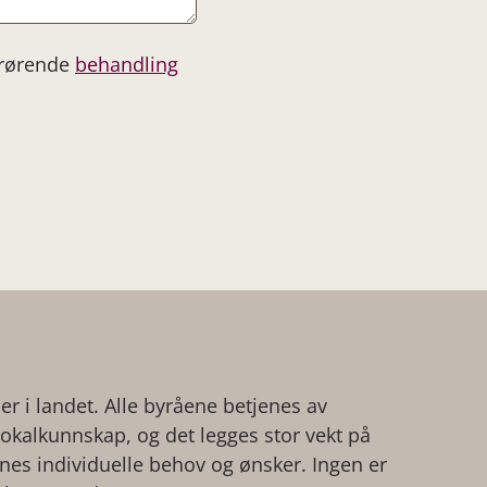
drørende
behandling
der i landet. Alle byråene betjenes av
kalkunnskap, og det legges stor vekt på
ienes individuelle behov og ønsker. Ingen er