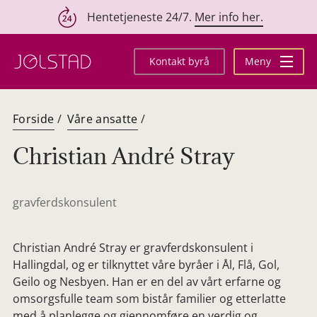
Hentetjeneste 24/7.
Mer info her.
Hopp
til
Kontakt byrå
Meny
innhold
Forside
/
Våre ansatte
/
Christian André Stray
gravferdskonsulent
Christian André Stray er gravferdskonsulent i
Hallingdal, og er tilknyttet våre byråer i Ål, Flå, Gol,
Geilo og Nesbyen. Han er en del av vårt erfarne og
omsorgsfulle team som bistår familier og etterlatte
med å planlegge og gjennomføre en verdig og