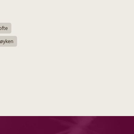
ofte
Røyken