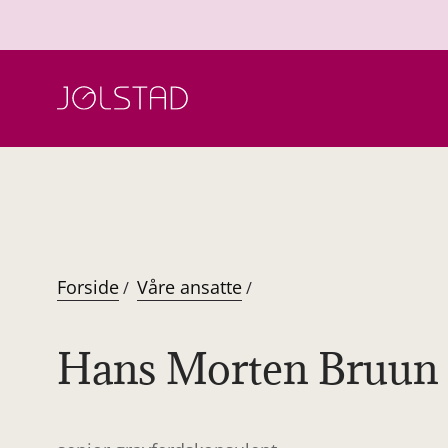
Hopp
til
innhold
Forside
Våre ansatte
/
/
Hans Morten Bruun