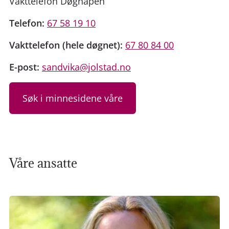
Vakttelefon Døgnåpen
Telefon:
67 58 19 10
Vakttelefon (hele døgnet):
67 80 84 00
E-post:
sandvika@jolstad.no
Søk i minnesidene våre
Våre ansatte