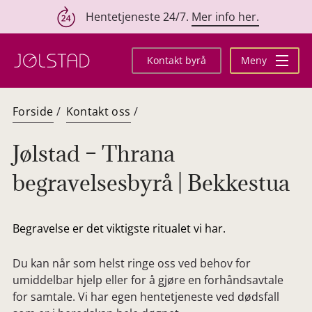
Hentetjeneste 24/7.
Mer info her.
Hopp
til
Kontakt byrå
Meny
innhold
Forside
/
Kontakt oss
/
Jølstad – Thrana
begravelsesbyrå | Bekkestua
Begravelse er det viktigste ritualet vi har.
Du kan når som helst ringe oss ved behov for
umiddelbar hjelp eller for å gjøre en forhåndsavtale
for samtale. Vi har egen hentetjeneste ved dødsfall