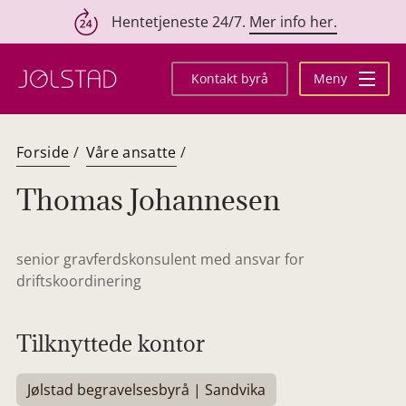
Hentetjeneste 24/7.
Mer info her.
Hopp
til
Kontakt byrå
Meny
innhold
Forside
/
Våre ansatte
/
Thomas Johannesen
senior gravferdskonsulent med ansvar for
driftskoordinering
Tilknyttede kontor
Jølstad begravelsesbyrå | Sandvika