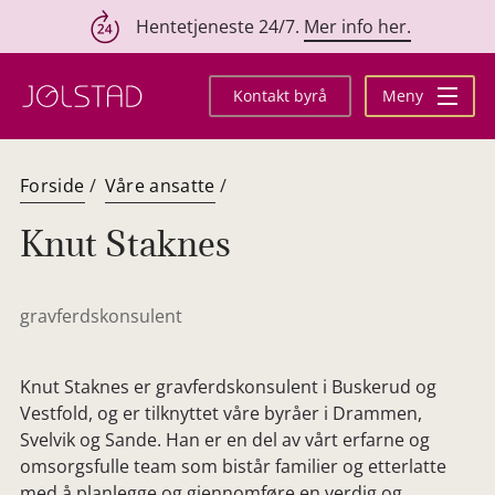
Hentetjeneste 24/7.
Mer info her.
Hopp
til
Kontakt byrå
Meny
innhold
Forside
/
Våre ansatte
/
Knut Staknes
gravferdskonsulent
Knut Staknes er gravferdskonsulent i Buskerud og
Vestfold, og er tilknyttet våre byråer i Drammen,
Svelvik og Sande. Han er en del av vårt erfarne og
omsorgsfulle team som bistår familier og etterlatte
med å planlegge og gjennomføre en verdig og