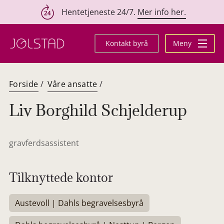
Hentetjeneste 24/7.
Mer info her.
Hopp
til
Kontakt byrå
Meny
innhold
Forside
/
Våre ansatte
/
Liv Borghild Schjelderup
gravferdsassistent
Tilknyttede kontor
Austevoll | Dahls begravelsesbyrå