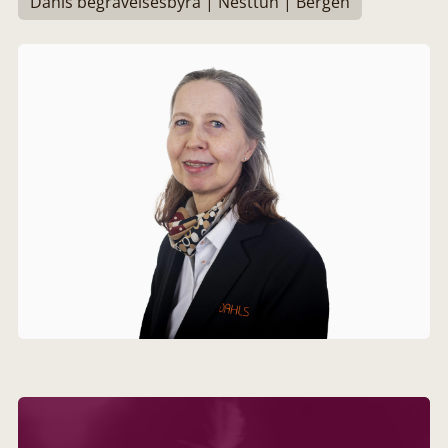
Dahls begravelsesbyrå | Nesttun | Bergen