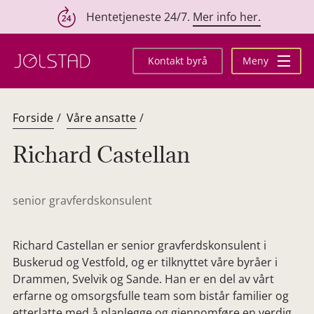
Hentetjeneste 24/7.
Mer info her.
Hopp
til
Kontakt byrå
Meny
innhold
Forside
/
Våre ansatte
/
Richard Castellan
senior gravferdskonsulent
Richard Castellan er senior gravferdskonsulent i
Buskerud og Vestfold, og er tilknyttet våre byråer i
Drammen, Svelvik og Sande. Han er en del av vårt
erfarne og omsorgsfulle team som bistår familier og
etterlatte med å planlegge og gjennomføre en verdig