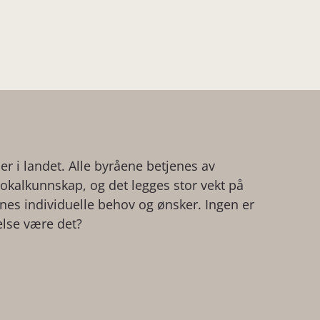
der i landet. Alle byråene betjenes av
kalkunnskap, og det legges stor vekt på
ienes individuelle behov og ønsker. Ingen er
else være det?