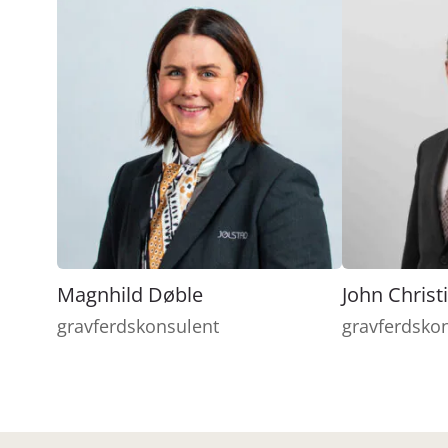
Magnhild Døble
John Christ
gravferdskonsulent
gravferdsko