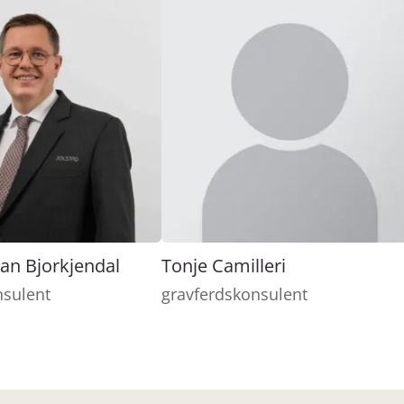
ian Bjorkjendal
Tonje Camilleri
nsulent
gravferdskonsulent