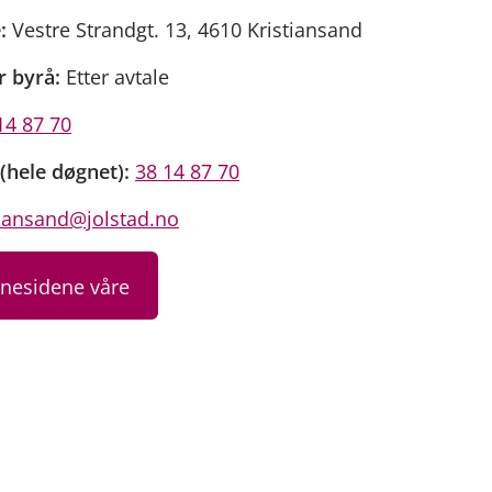
:
Vestre Strandgt. 13, 4610 Kristiansand
r byrå:
Etter avtale
14 87 70
(hele døgnet):
38 14 87 70
tiansand@jolstad.no
nnesidene våre