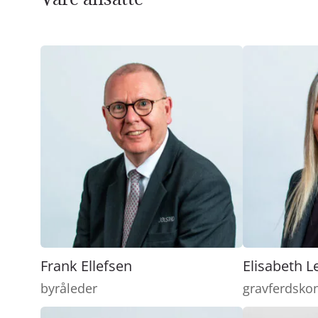
Frank Ellefsen
Elisabeth L
byråleder
gravferdsko