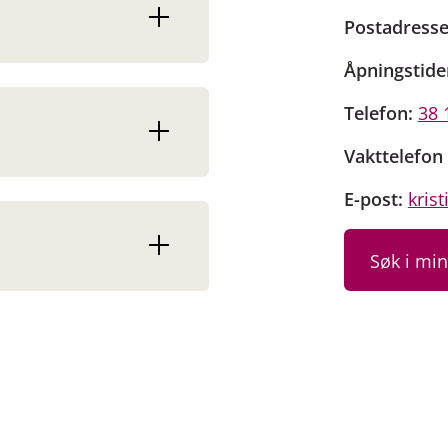
Postadresse
Åpningstide
Telefon:
38 
Vakttelefon 
E-post:
kris
Søk i mi