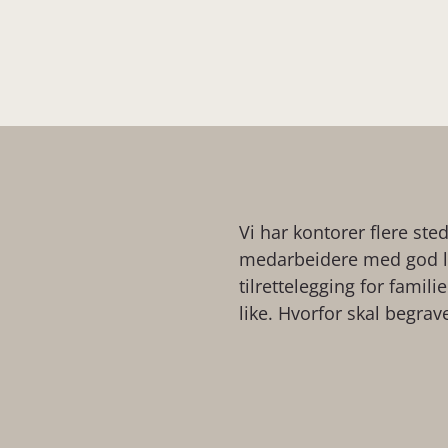
Vi har kontorer flere ste
medarbeidere med god lo
tilrettelegging for famil
like. Hvorfor skal begrav