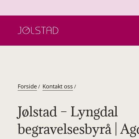
Hopp
til
innhold
Forside
Kontakt oss
/
/
Jølstad – Lyngdal
begravelsesbyrå | Ag