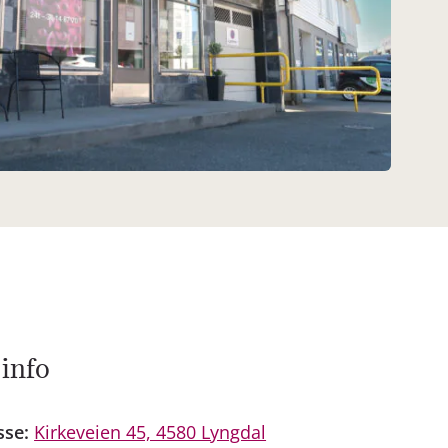
 info
sse:
Kirkeveien 45, 4580 Lyngdal