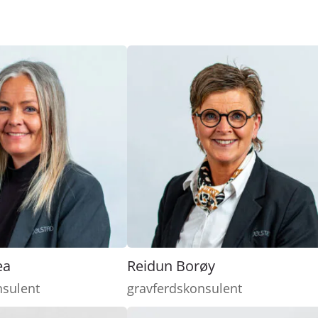
ea
Reidun Borøy
nsulent
gravferdskonsulent