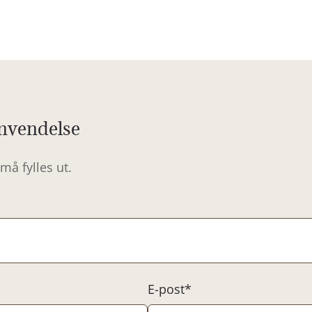
nvendelse
må fylles ut.
E-post*