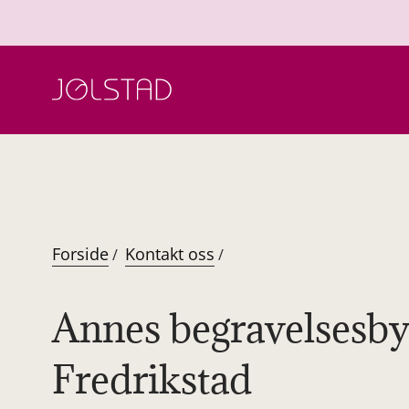
Hopp
til
innhold
Forside
Kontakt oss
/
/
Annes begravelsesby
Fredrikstad