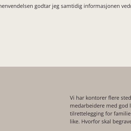
 henvendelsen godtar jeg samtidig informasjonen ve
Vi har kontorer flere ste
medarbeidere med god lo
tilrettelegging for famil
like. Hvorfor skal begrav