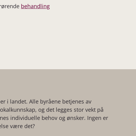
drørende
behandling
der i landet. Alle byråene betjenes av
kalkunnskap, og det legges stor vekt på
ienes individuelle behov og ønsker. Ingen er
else være det?