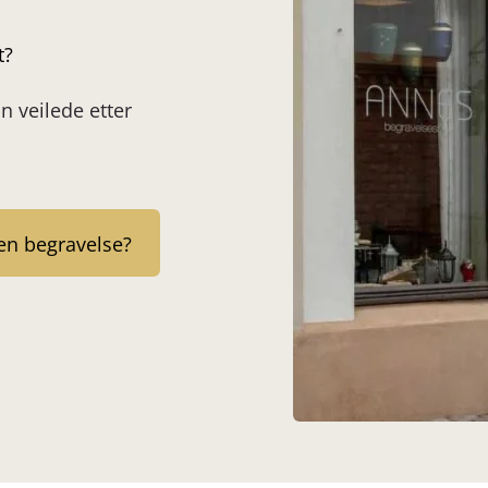
t?
an veilede etter
en begravelse?