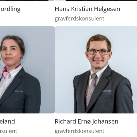
ordling
Hans Kristian Helgesen
gravferdskonsulent
æland
Richard Ernø Johansen
nsulent
gravferdskonsulent