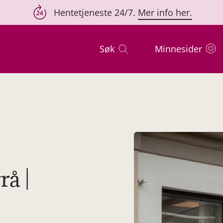
Hentetjeneste 24/7.
Mer info her.
Søk
Minnesider
rå |