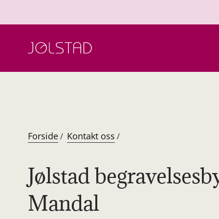
Hopp
til
innhold
Forside
Kontakt oss
/
/
Jølstad begravelsesby
Mandal