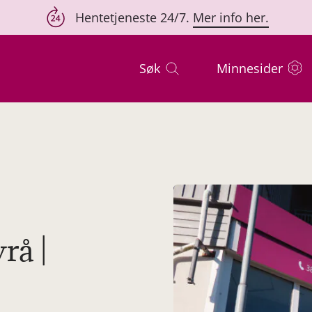
Hentetjeneste 24/7.
Mer info her.
Søk
Minnesider
rå |