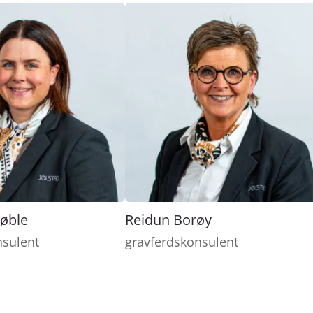
øble
Reidun Borøy
nsulent
gravferdskonsulent