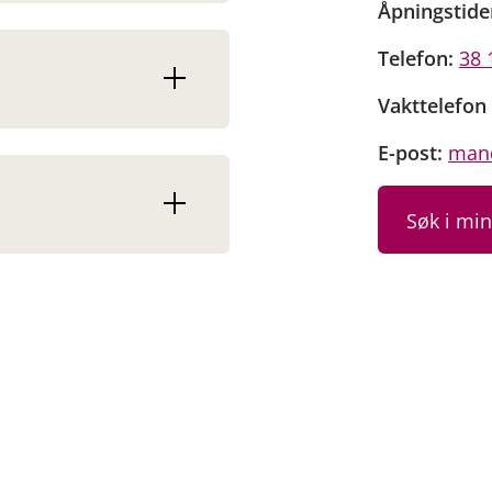
Åpningstide
Telefon:
38 
Vakttelefon 
E-post:
mand
Søk i mi