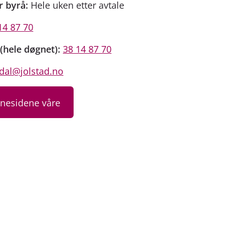
r byrå:
Hele uken etter avtale
14 87 70
(hele døgnet):
38 14 87 70
al@jolstad.no
nnesidene våre