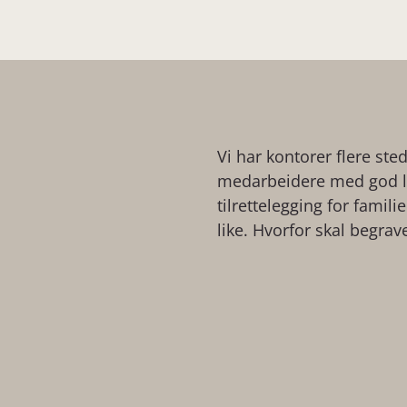
Vi har kontorer flere ste
medarbeidere med god lo
tilrettelegging for famil
like. Hvorfor skal begrav