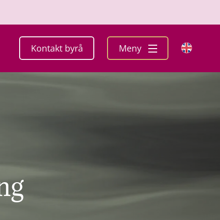
Kontakt byrå
Meny
ing