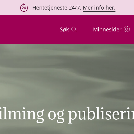
Hentetjeneste 24/7.
Mer info her.
Søk
Minnesider
filming og publiser