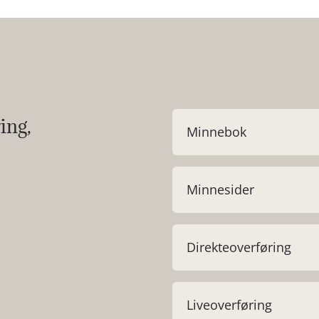
ing,
Minnebok
Minnesider
Direkteoverføring
Liveoverføring