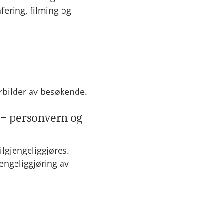
fering, filming og
ærbilder av besøkende.
r – personvern og
ilgjengeliggjøres.
jengeliggjøring av