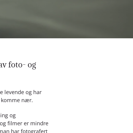
av foto- og
ne levende og har
l å komme nær.
ming og
og filmer er mindre
man har fotografert