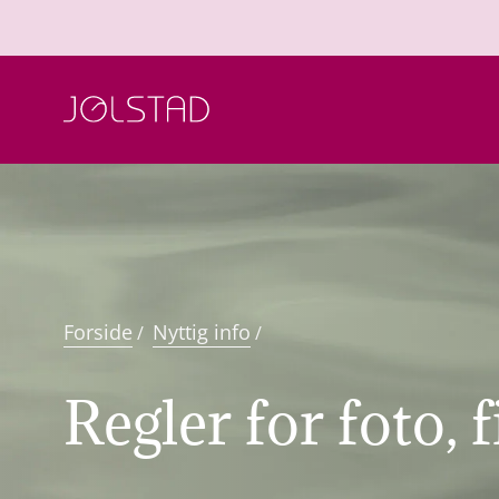
Hopp
til
innhold
Forside
Nyttig info
/
/
Regler for foto, 