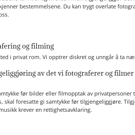
ad kjenner bestemmelsene. Du kan trygt overlate fotogra
oss.
afering og filming
ted i privat rom. Vi opptrer diskret og unngår å ta n
ngeliggjøring av det vi fotograferer og filme
mtykke før bilder eller filmopptak av privatpersoner t
skal foresatte gi samtykke før tilgjengeliggjøre. Tilg
usikk krever en rettighetsavklaring.