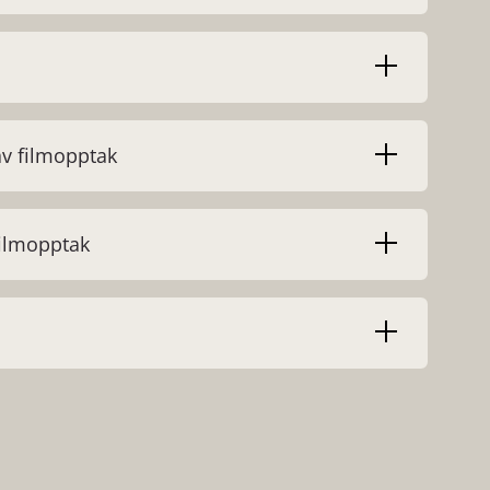
av filmopptak
filmopptak