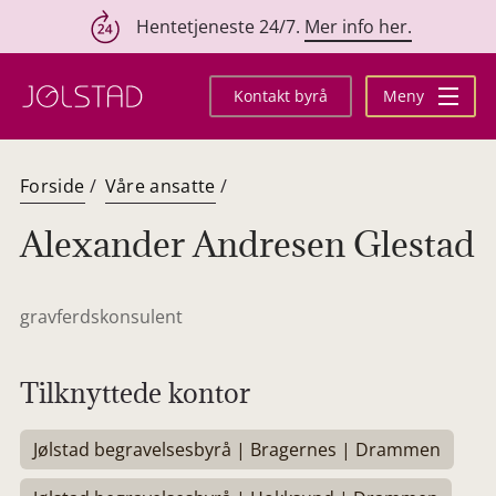
Hentetjeneste 24/7.
Mer info her.
Hopp
til
Kontakt byrå
Meny
innhold
Forside
/
Våre ansatte
/
Alexander Andresen Glestad
gravferdskonsulent
Tilknyttede kontor
Jølstad begravelsesbyrå | Bragernes | Drammen