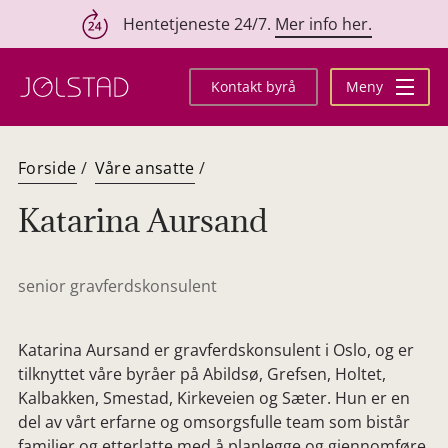
Hentetjeneste 24/7.
Mer info her.
Hopp
til
Kontakt byrå
Meny
innhold
Forside
/
Våre ansatte
/
Katarina Aursand
senior gravferdskonsulent
Katarina Aursand er gravferdskonsulent i Oslo, og er
tilknyttet våre byråer på Abildsø, Grefsen, Holtet,
Kalbakken, Smestad, Kirkeveien og Sæter. Hun er en
del av vårt erfarne og omsorgsfulle team som bistår
familier og etterlatte med å planlegge og gjennomføre