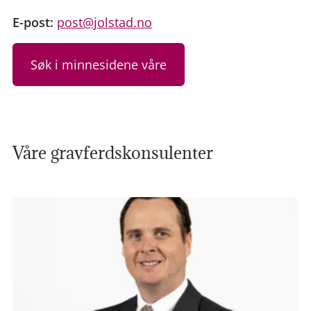
E-post:
post@jolstad.no
Søk i minnesidene våre
Våre gravferdskonsulenter