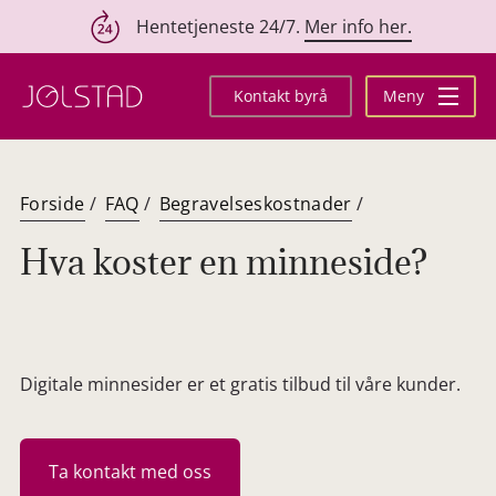
Hentetjeneste 24/7.
Mer info her.
Hopp
til
Kontakt byrå
Meny
innhold
Forside
/
FAQ
/
Begravelseskostnader
/
Hva koster en minneside?
Digitale minnesider er et gratis tilbud til våre kunder.
Ta kontakt med oss