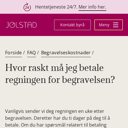
Hentetjeneste 24/7.
Mer info her.
Hopp
til
Kontakt byrå
Meny
innhold
Forside
/
FAQ
/
Begravelseskostnader
/
Hvor raskt må jeg betale
regningen for begravelsen?
Vanligvis sender vi deg regningen en uke etter
begravelsen. Deretter har du ti dager på deg til å
betale. Om du har spørsmål relatert til betaling