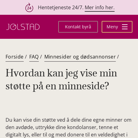
Hentetjeneste 24/7.
Mer info her.
Hopp
til
Kontakt byrå
Meny
innhold
Forside
/
FAQ
/
Minnesider og dødsannonser
/
Hvordan kan jeg vise min
støtte på en minneside?
Du kan vise din støtte ved å dele dine egne minner om
den avdøde, uttrykke dine kondolanser, tenne et
digitalt lys, eller til og med donere til en veldedighet i