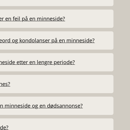
ner en feil på en minneside?
ord og kondolanser på en minneside?
eside etter en lengre periode?
nes?
 en minneside og en dødsannonse?
ide?