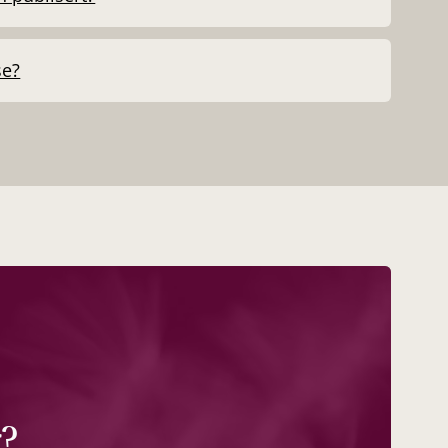
se?
r?