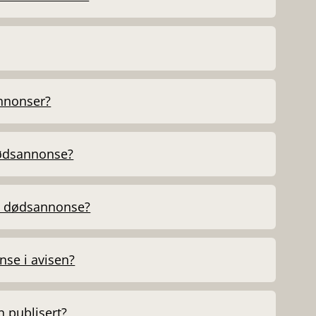
annonser?
dødsannonse?
n dødsannonse?
se i avisen?
 publisert?