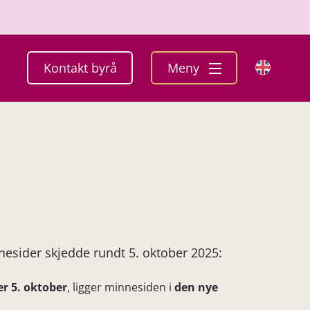
Kontakt byrå
Meny
esider skjedde rundt 5. oktober 2025:
er 5. oktober
, ligger minnesiden i
den nye