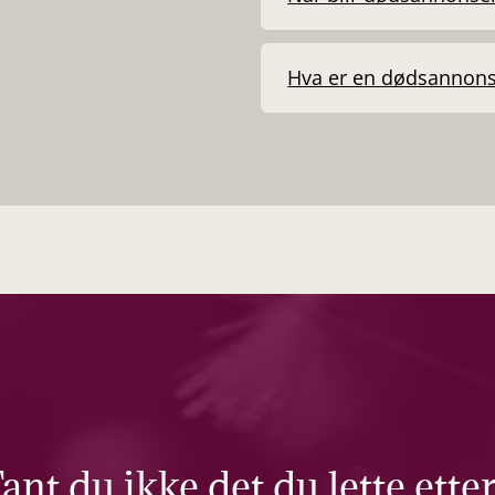
Hva er en dødsannon
ant du ikke det du lette ette