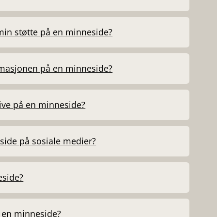
min støtte på en minneside?
rmasjonen på en minneside?
rive på en minneside?
side på sosiale medier?
eside?
g en minneside?