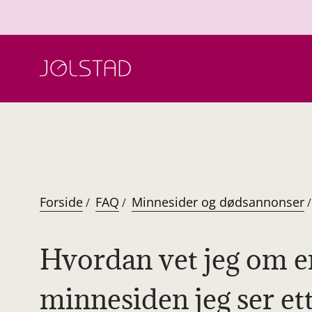
Hopp
til
innhold
Forside
FAQ
Minnesider og dødsannonser
/
/
/
Hvordan vet jeg om e
minnesiden jeg ser ette