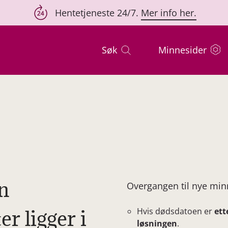
Hentetjeneste 24/7.
Mer info her.
Søk
Minnesider
n
Overgangen til nye minn
r ligger i
Hvis dødsdatoen er
ett
løsningen
.