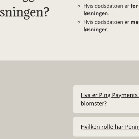
Hvis dødsdatoen er
før
øsningen?
løsningen
.
Hvis dødsdatoen er
mel
løsninger
.
Hva er Ping Payments 
blomster?
Hvilken rolle har Pen