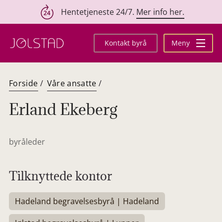
Hentetjeneste 24/7.
Mer info her.
Hopp
til
Kontakt byrå
Meny
innhold
Forside
/
Våre ansatte
/
Erland Ekeberg
byråleder
Tilknyttede kontor
Hadeland begravelsesbyrå | Hadeland