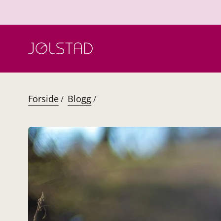
Hopp
til
innhold
Forside
Blogg
/
/