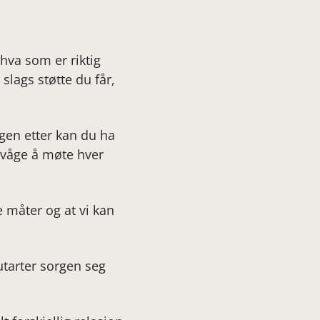
 hva som er riktig
lags støtte du får,
gen etter kan du ha
må våge å møte hver
e måter og at vi kan
utarter sorgen seg