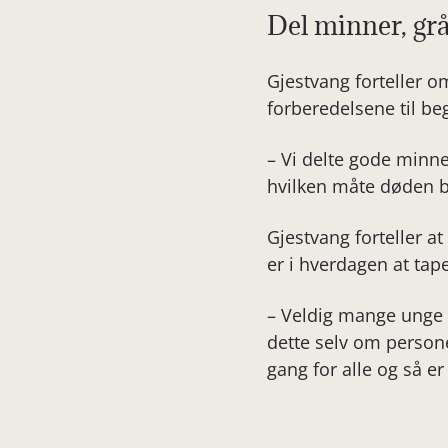
Del minner, gr
Gjestvang forteller 
forberedelsene til b
– Vi delte gode minne
hvilken måte døden b
Gjestvang forteller a
er i hverdagen at tape
– Veldig mange unge k
dette selv om persone
gang for alle og så e