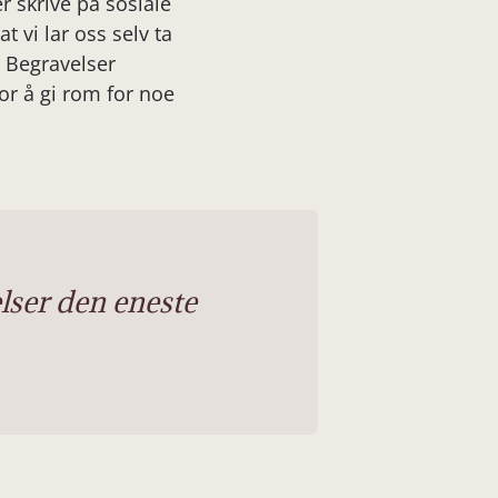
er skrive på sosiale
t vi lar oss selv ta
. Begravelser
or å gi rom for noe
velser den eneste