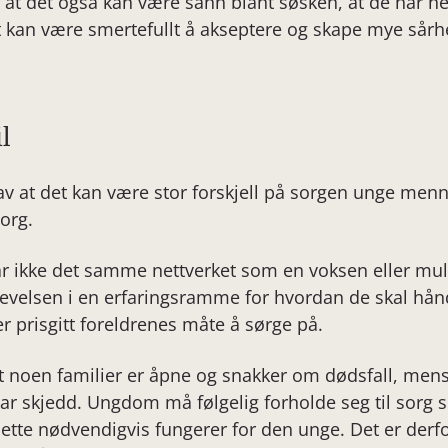
at det også kan være sånn blant søsken, at de har helt
t kan være smertefullt å akseptere og skape mye sårh
l
av at det kan være stor forskjell på sorgen unge menn
org.
 ikke det samme nettverket som en voksen eller mulig
velsen i en erfaringsramme for hvordan de skal håndt
er prisgitt foreldrenes måte å sørge på.
at noen familier er åpne og snakker om dødsfall, men
 skjedd. Ungdom må følgelig forholde seg til sorg sl
tte nødvendigvis fungerer for den unge. Det er derfor