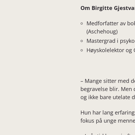
Om Birgitte Gjestv
Medforfatter av b
(Aschehoug)
Mastergrad i psyko
Høyskolelektor og 
– Mange sitter med d
begravelse blir. Men d
og ikke bare utelate d
Hun har lang erfaring
fokus på unge mennes