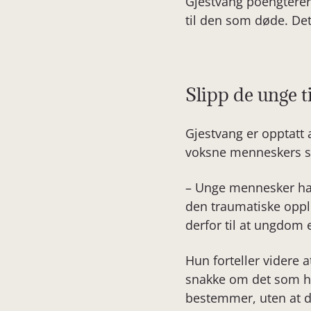
Gjestvang poengterer 
til den som døde. De
Slipp de unge ti
Gjestvang er opptatt 
voksne menneskers s
– Unge mennesker har
den traumatiske opple
derfor til at ungdom 
Hun forteller videre 
snakke om det som har
bestemmer, uten at de