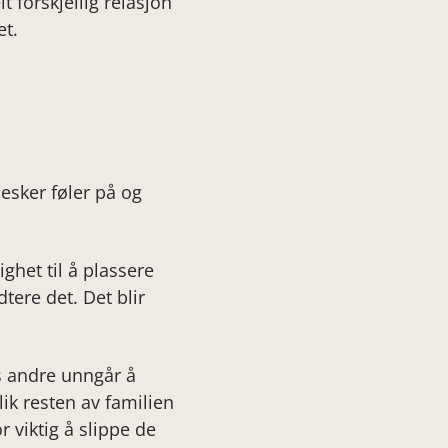
 forskjellig relasjon
et.
esker føler på og
het til å plassere
ere det. Det blir
s andre unngår å
ik resten av familien
 viktig å slippe de