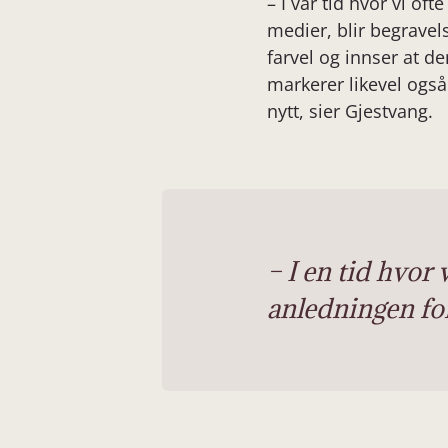
– I vår tid hvor vi oft
medier, blir begravels
farvel og innser at de
markerer likevel også
nytt, sier Gjestvang.
– I en tid hvor 
anledningen for