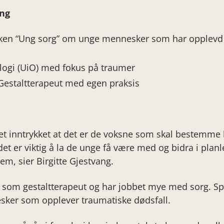
ang
oken “Ung sorg” om unge mennesker som har opplevd 
logi (UiO) med fokus på traumer
Gestaltterapeut med egen praksis
et inntrykket at det er de voksne som skal bestemme
et er viktig å la de unge få være med og bidra i planl
em, sier Birgitte Gjestvang.
 som gestaltterapeut og har jobbet mye med sorg. Spe
ker som opplever traumatiske dødsfall.