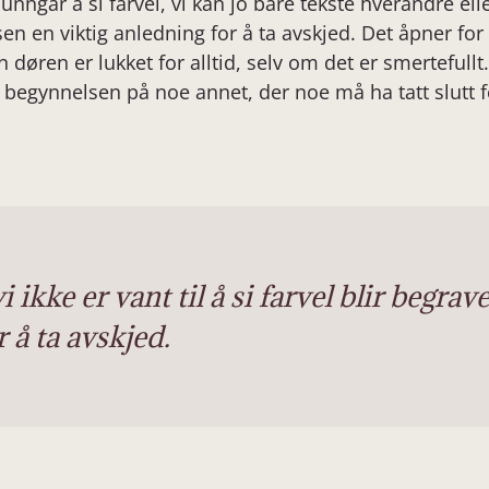
e unngår å si farvel, vi kan jo bare tekste hverandre ell
en en viktig anledning for å ta avskjed. Det åpner for a
n døren er lukket for alltid, selv om det er smertefullt
 begynnelsen på noe annet, der noe må ha tatt slutt f
vi ikke er vant til å si farvel blir begra
 å ta avskjed.