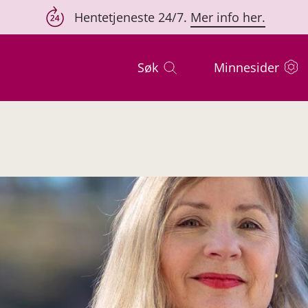
Hentetjeneste 24/7.
Mer info her.
Søk
Minnesider