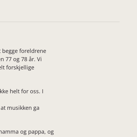
et begge foreldrene
n 77 og 78 år. Vi
 forskjellige
kke helt for oss. I
 at musikken ga
ed mamma og pappa, og