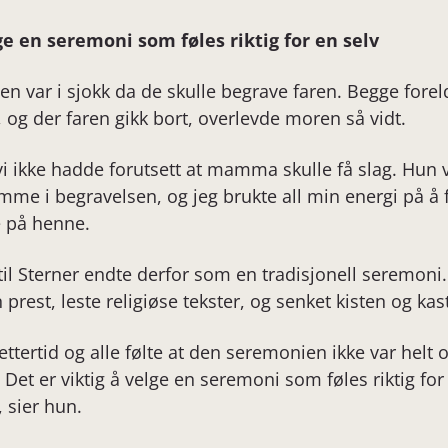
lge en seremoni som føles riktig for en selv
ien var i sjokk da de skulle begrave faren. Begge forel
og der faren gikk bort, overlevde moren så vidt.
 vi ikke hadde forutsett at mamma skulle få slag. Hun 
mme i begravelsen, og jeg brukte all min energi på 
 på henne.
til Sterner endte derfor som en tradisjonell seremoni.
rest, leste religiøse tekster, og senket kisten og kas
ettertid og alle følte at den seremonien ikke var helt 
t er viktig å velge en seremoni som føles riktig for 
 sier hun.