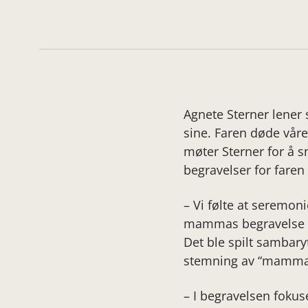
Agnete Sterner lener 
sine. Faren døde våre
møter Sterner for å s
begravelser for fare
– Vi følte at seremonie
mammas begravelse be
Det ble spilt sambary
stemning av “mamma 
– I begravelsen foku