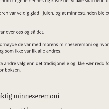
nnom tingene hennes og kaste det vi ikke skal behold
oren var veldig glad i julen, og at minnestunden ble e
r over oss og så det.
fornøyde de var med morens minneseremoni og hvor ve
 som ikke var lik alle andres.
ta andre valg enn det tradisjonelle og ikke vær redd fo
or boksen.
 riktig minneseremoni