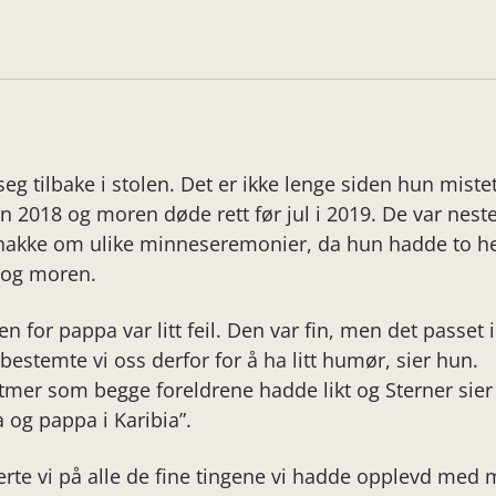
seg tilbake i stolen. Det er ikke lenge siden hun mist
n 2018 og moren døde rett før jul i 2019. De var neste
nakke om ulike minneseremonier, da hun hadde to helt
n og moren.
n for pappa var litt feil. Den var fin, men det passet i
stemte vi oss derfor for å ha litt humør, sier hun.
tmer som begge foreldrene hadde likt og Sterner sier
og pappa i Karibia”.
serte vi på alle de fine tingene vi hadde opplevd m