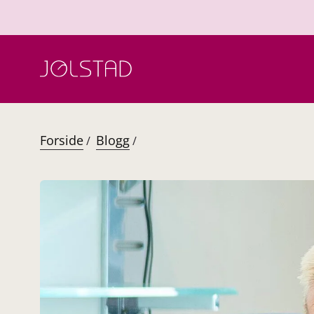
Hopp
til
innhold
Forside
Blogg
/
/