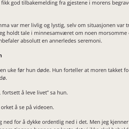
de fikk god tilbakemelding fra gjestene i morens begra
ma var mer livlig og lystig, selv om situasjonen var t
 jeg holdt tale i minnesamværet om noen morsomme ep
 anbefaler absolutt en annerledes seremoni.
n
en uke før hun døde. Hun forteller at moren takket for
 dø.
fortsett å leve livet” sa hun.
 orket å se på videoen.
g ned for å dykke ordentlig ned i det. Men jeg kjenner