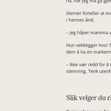
nå, når jeg må gå gje
Sterner forteller at m
i hennes ånd.
– Jeg håper mamma va
Hun vektlegger hvor 
dem å ha en markering
– Ikke vær redd for å 
stemning. Tenk utenf
Slik velger du