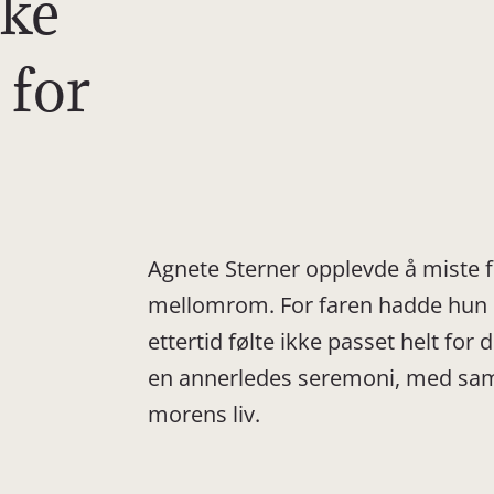
ike
 for
Agnete Sterner opplevde å miste f
mellomrom. For faren hadde hun e
ettertid følte ikke passet helt fo
en annerledes seremoni, med samb
morens liv.