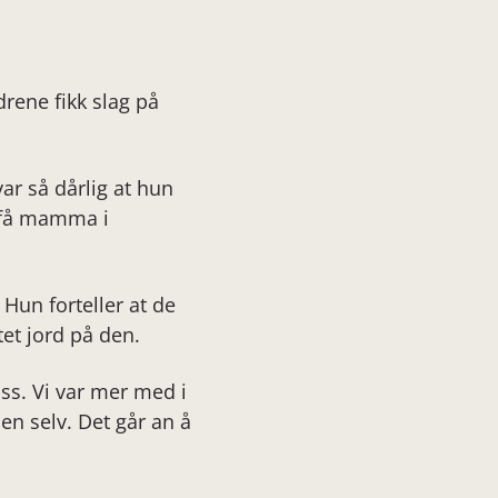
drene fikk slag på
var så dårlig at hun
å få mamma i
 Hun forteller at de
tet jord på den.
oss. Vi var mer med i
en selv. Det går an å