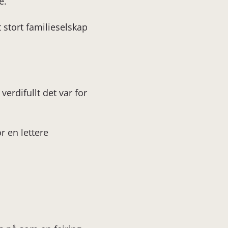
e.
t stort familieselskap
rdifullt det var for
r en lettere