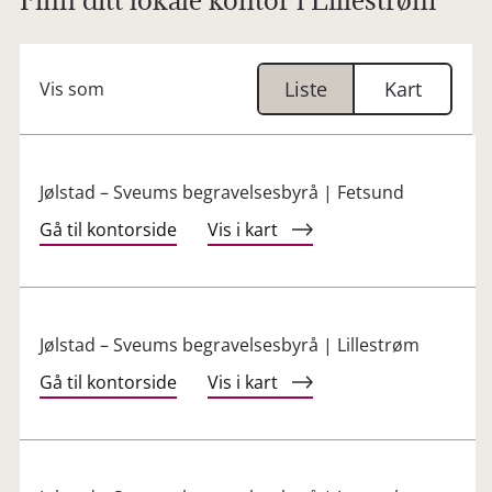
Finn ditt lokale kontor i Lillestrøm
Liste
Kart
Vis som
Jølstad – Sveums begravelsesbyrå | Fetsund
Gå til kontorside
Vis i kart
Jølstad – Sveums begravelsesbyrå | Lillestrøm
Gå til kontorside
Vis i kart